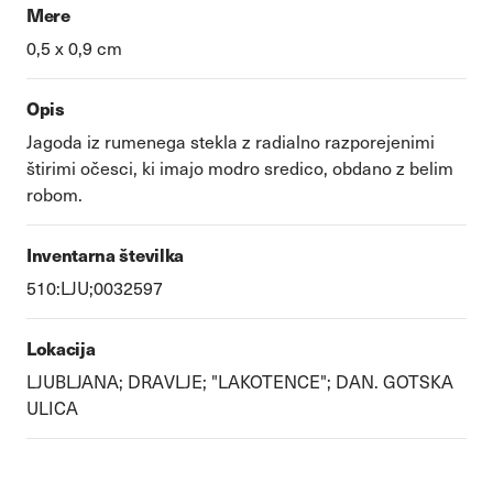
Mere
0,5 x 0,9 cm
Opis
Jagoda iz rumenega stekla z radialno razporejenimi
štirimi očesci, ki imajo modro sredico, obdano z belim
robom.
Inventarna številka
510:LJU;0032597
Lokacija
LJUBLJANA; DRAVLJE; "LAKOTENCE"; DAN. GOTSKA
ULICA