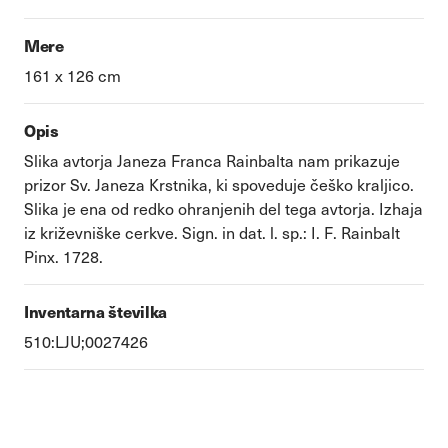
Mere
161 x 126 cm
Opis
Slika avtorja Janeza Franca Rainbalta nam prikazuje
prizor Sv. Janeza Krstnika, ki spoveduje češko kraljico.
Slika je ena od redko ohranjenih del tega avtorja. Izhaja
iz križevniške cerkve. Sign. in dat. l. sp.: I. F. Rainbalt
Pinx. 1728.
Inventarna številka
510:LJU;0027426