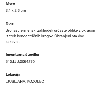
Mere
3,1 x 2,6 cm
Opis
Bronast jermenski zaključek srčaste oblike z okrasom
iz treh koncentričnih krogov. Ohranjeni sta dve
zakovici.
Inventarna številka
510:LJU;0054270
Lokacija
LJUBLJANA, KOZOLEC