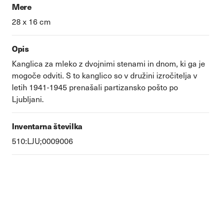
Mere
28 x 16 cm
Opis
Kanglica za mleko z dvojnimi stenami in dnom, ki ga je
mogoče odviti. S to kanglico so v družini izročitelja v
letih 1941-1945 prenašali partizansko pošto po
Ljubljani.
Inventarna številka
510:LJU;0009006