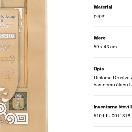
Material
papir
Mere
59 x 43 cm
Opis
Diploma Društva v
častnemu članu Iv
Inventarna števil
510:LJU;0011818