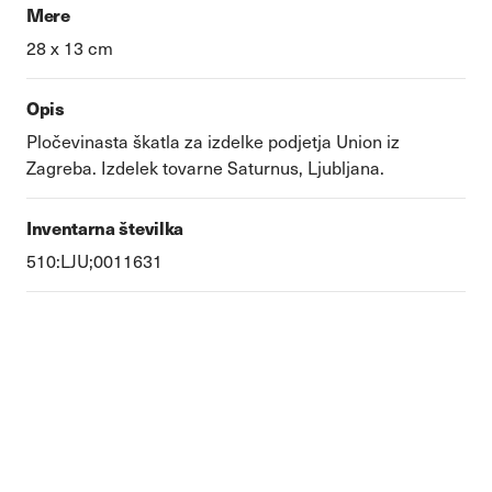
Mere
28 x 13 cm
Opis
Pločevinasta škatla za izdelke podjetja Union iz
Zagreba. Izdelek tovarne Saturnus, Ljubljana.
Inventarna številka
510:LJU;0011631