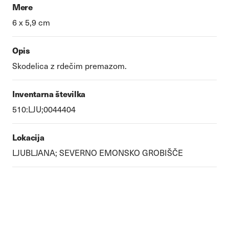
Mere
6 x 5,9 cm
Opis
Skodelica z rdečim premazom.
Inventarna številka
510:LJU;0044404
Lokacija
LJUBLJANA; SEVERNO EMONSKO GROBIŠČE