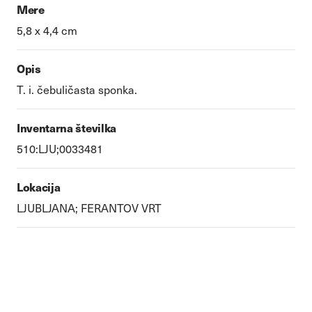
Mere
5,8 x 4,4 cm
Opis
T. i. čebuličasta sponka.
Inventarna številka
510:LJU;0033481
Lokacija
LJUBLJANA; FERANTOV VRT