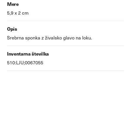
Mere
5,9 x 2 cm
Opis
Srebrna sponka z živalsko glavo na loku.
Inventarna številka
510:LJU;0067055