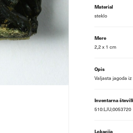
Material
steklo
Mere
2,2 x 1 cm
Opis
Valjasta jagoda i
Inventarna števil
510:LJU;0053720
Lokacija