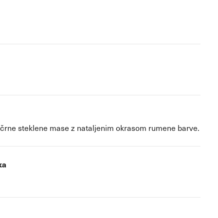
z črne steklene mase z nataljenim okrasom rumene barve.
ka