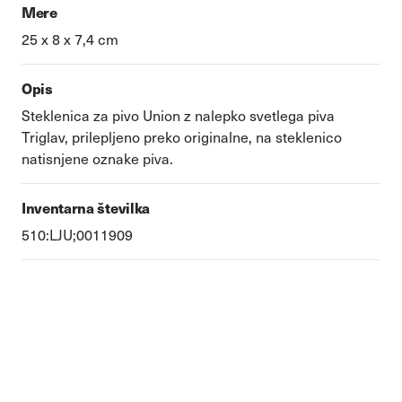
Mere
25 x 8 x 7,4 cm
Opis
Steklenica za pivo Union z nalepko svetlega piva
Triglav, prilepljeno preko originalne, na steklenico
natisnjene oznake piva.
Inventarna številka
510:LJU;0011909