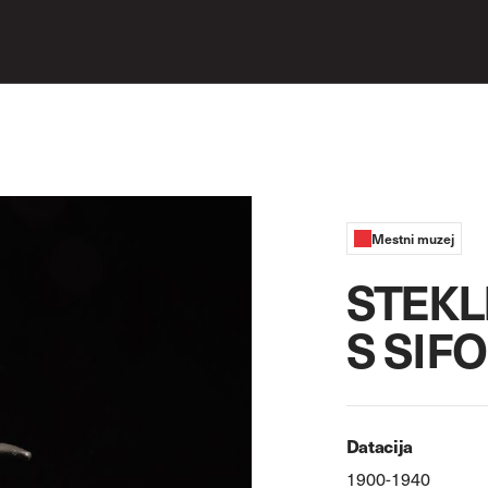
Mestni muzej
STEKL
S SIF
Datacija
1900-1940