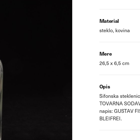
Material
steklo, kovina
Mere
26,5 x 6,5 cm
Opis
Sifonska steklenic
TOVARNA SODAVI
napis: GUSTAV 
BLEIFREI.