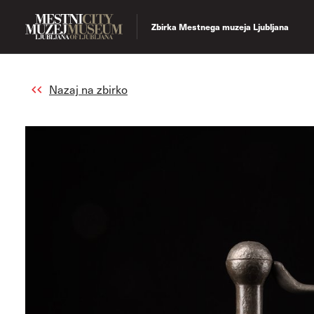
Zbirka Mestnega muzeja Ljubljana
Nazaj na zbirko