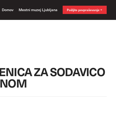
Domov
Mestni muzej Ljubljana
Pošljite povpraševanje
ENICA ZA SODAVICO
ONOM