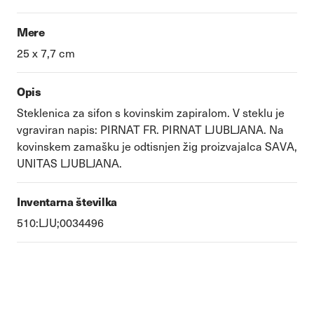
Mere
25 x 7,7 cm
Opis
Steklenica za sifon s kovinskim zapiralom. V steklu je
vgraviran napis: PIRNAT FR. PIRNAT LJUBLJANA. Na
kovinskem zamašku je odtisnjen žig proizvajalca SAVA,
UNITAS LJUBLJANA.
Inventarna številka
510:LJU;0034496