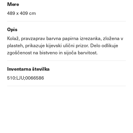
Mere
489 x 409 cm
Opis
Kolaž, pravzaprav barvna papirna izrezanka, zložena v
plasteh, prikazuje kijevski ulični prizor. Delo odlikuje
zgoščenost na bistveno in sijoča barvitost.
Inventarna številka
510:LJU;0066586